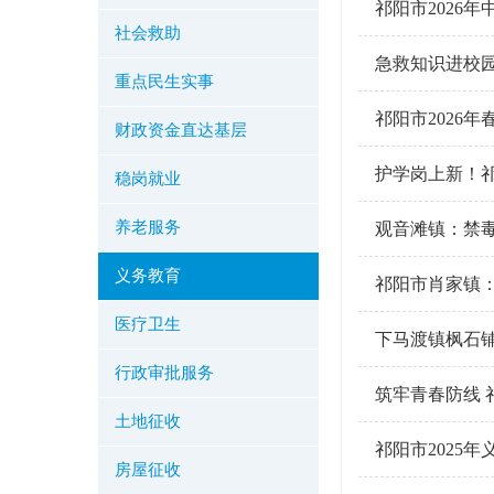
祁阳市2026
社会救助
急救知识进校园
重点民生实事
祁阳市2026
财政资金直达基层
护学岗上新！祁
稳岗就业
养老服务
观音滩镇：禁毒
义务教育
祁阳市肖家镇：
医疗卫生
下马渡镇枫石
行政审批服务
筑牢青春防线
土地征收
祁阳市2025
房屋征收