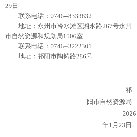
29
日
联系电话：
0746--8333832
地址：永州市冷水滩区湘永路
267
号永州
市自然资源和规划局
1506
室
联系电话：
0746--3222301
地址：祁阳市陶铸路
286
号
祁
阳市自然资源局
202
6
年
1
月
23
日