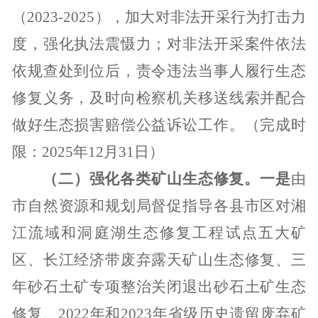
（
2023-2025
），加大对非法开采行为打击力
度，强化执法震慑力；对非法开采案件依法
依规查处到位后，责令违法当事人履行生态
修复义务，及时向检察机关移送线索并配合
做好生态损害赔偿公益诉讼工作。（完成时
限：
2025
年
12
月
31
日）
（二）强化各类矿山生态修复。一是
由
市自然资源和规划局督促指导各县市区对湘
江流域和洞庭湖生态修复工程试点五大矿
区、长江经济带废弃露天矿山生态修复、三
年砂石土矿专项整治关闭退出砂石土矿生态
修复、
2022
年和
2023
年省级历史遗留废弃矿