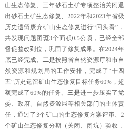
山生态修复、三年砂石土矿专项整治关闭退
出砂石土矿生态修复、
2022
年和
2023
年省级
历史遗留废弃矿山生态修复进行“回头看”，
共发现问题图斑
3
个面积
0.5
公顷，已经全部
督促整改到位，巩固了修复成果。在
2024
年
底已经完成。
二是
按照省自然资源厅和市自
然资源和规划局的工作安排，完成了“十四
五”历史遗留矿山生态修复目标任务
60%
，超
额完成了
60%
的任务。
三是
进一步压实了党
委、政府、自然资源局等相关部门的主体责
任，通过了
3
个矿山的生态修复方案评审、
2
个矿山生态修复分期（关闭、闭坑）验收，