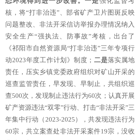
态环境得到进一步改善。一是
强化监督考
核，将“打非治违”、部省矿产卫片图斑反映
问题整改、非法开采信访举报办理情况纳入
安全生产“强执法、防事故”考核，出台了
《祁阳市自然资源局“打非治违”三年专项行
动
2023
年度工作计划》制度；
二是
落实属地
责任，压实乡镇党委政府组织对矿山开采的
巡查监管责任，早发现、早制止，共组织巡
查
500
次，发现制止违法行为
60
次；认真开展
矿产资源违法“双零”行动、打击“非法开采”三
年集中行动（
2023-2025
），共发现违法行为
60
宗，共立案查处非法开采案件
19
宗，没收