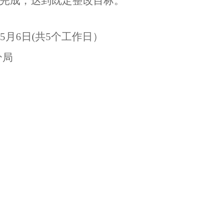
完成，达到既定整改目标。
5
月
6
日
(
共
5
个工作日）
分局