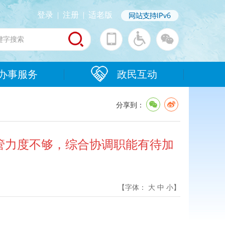
登录
|
注册
|
适老版
办事服务
政民互动
分享到：
监管力度不够，综合协调职能有待加
【字体：
大
中
小
】