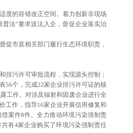
适度的容错改正空间。着力创新非现场
谁普法”要求送法入企，督促企业落实治
督促市直相关部门履行生态环境职责，
和排污许可审批流程，实现源头控制；
表
56
个，完成
22
家企业排污许可证的核
披露工作。对涉及辐射和固废企业进行全
价工作，指导
16
家企业开展信用修复和
赔偿案件
8
件。全力推动环境污染强制责
市共有
4
家企业购买了环境污染强制责任