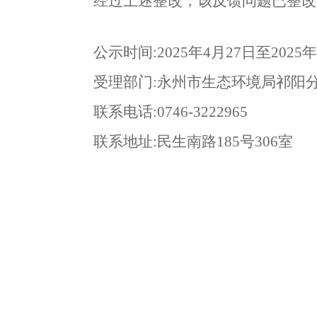
经过上述整改，该反馈问题已整改
公示时间
:2025
年
4
月
27
日至
2025
年
受理部门
:
永州市生态环境局祁阳
联系电话
:0746-3222965
联系地址
:
民生南路
185
号
306
室