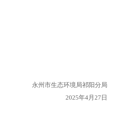
永州市生态环境局祁阳分局
2025
年
4
月
27
日