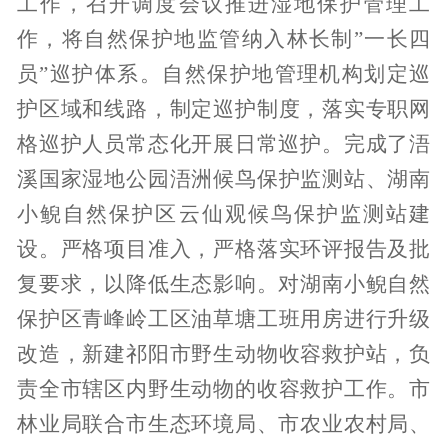
工作，召开调度会议推进湿地保护管理工
作，将
自然保护地
监管纳入林长制
”
一长四
员
”
巡护
体系。自然保护地管理机构划定巡
护区域和线路，制定巡护制度，落实专职网
格巡护人员常态化开展日常巡护
。
完成了
浯
溪国家湿地公园
浯洲候鸟保护监测站
、湖南
小鲵自然保护区
云仙观候鸟保护监测站
建
设。
严格项目准入，严格落实环评报告及批
复要求，以降低生态影响。对
湖南小鲵自然
保护区
青峰岭工区油草塘工班用房进行升级
改造
，
新建祁阳市野生动物收容救护站
，
负
责全市辖区内野生动物的收容救护工作。
市
林业局
联合市
生态环境局、市
农业农村
局
、