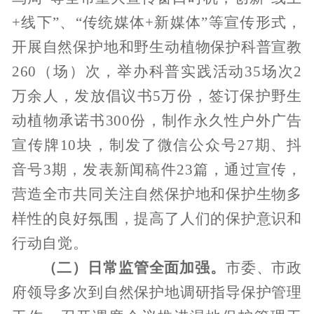
+
线下
”
、
“
传统媒体
+
新媒体
”
等宣传形式，
开展
自然保护地和野生动植物
保护科普宣教
260
（场）
次，举办科普实践活动
35
场次
2
万
余人，发放倡议书
5
万
份，签订保护野生
动植物承诺书
300
份，制作永久性户外广告
宣传牌
10
块
，
制发了微信公众号
27
期、抖
音号
3
期，发表新闻稿件
23
篇，通过宣传，
营造全市共同关注
自然保护地
和保护生物多
样性的良好氛围
，
提高了人们的保护意识和
行动自觉。
（二）
日常监管
全面加强。
市委、市政
府领导
多次到
自然保护
地调研指导保护管理