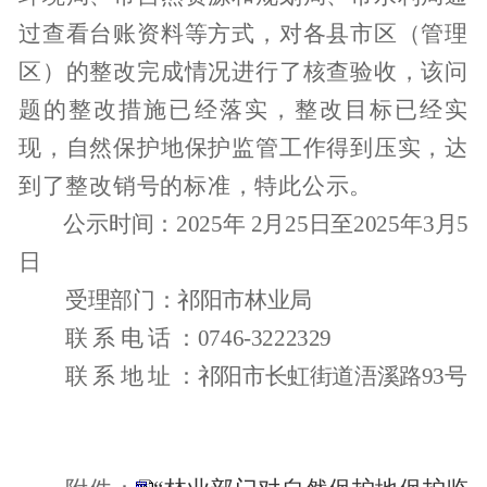
过查看台账资料等方式，对各县市区（管理
区）的整改完成情况进行了核查验收，该问
题的整改措施已经落实，整改目标已经实
现，自然保护地保护监管工作得到压实，达
到了整改销号的标准，特此公示
。
公示时间：
202
5
年
2
月
25
日至
202
5
年
3
月
5
日
受理部门：
祁阳市林业局
联
系
电
话
：
0746-3222329
联
系
地
址
：
祁阳市长虹街道浯溪路
93
号