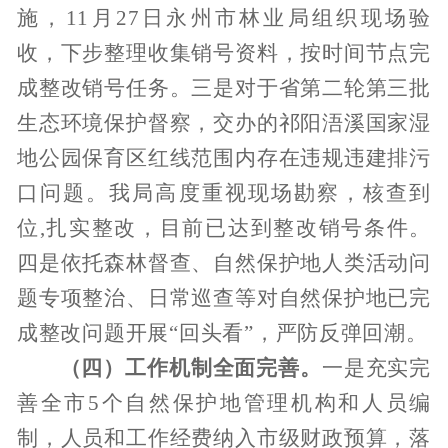
施，
11
月
27
日永州市林业局组织
现场验
收
，下步整理收集销号资料，
按时间节点完
成整改销号任务。
三是
对于省第二轮第三批
生态环境保护督察，交办的祁阳浯溪国家湿
地公园保育区红线范围内存在违规违建排污
口问题。我局高度重视现场勘察，核查到
位
,
扎实整改，
目前已
达到整改销号条件
。
四是
依托森林督查、自然保护地人类活动问
题专项整治、日常巡查等对自然保护地已完
成
整改
问题开展
“
回头看
”
，严防反弹回潮。
（四）工作
机制
全面
完善。
一是充实完
善全市
5
个自然保护地管理机构和人员编
制，人员和工作经费纳入市级财政预算，落