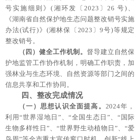
号实施细则》
(
湘环发〔
2023
〕
26
号
)
、
《湖南省自然保护地生态问题整改销号实施
办法
(
试行
)
》
(
湘林保〔
2023
〕
9
号
)
等规定
整改销号。
（四）
健全工作机制。
督导建立自然保
护地监管工作协作机制，明确工作职责，加
强林业与生态环境、自然资源等部门之间的
信息共享和工作协同。
四、
整改完成情况
（一）思想认识全面提高。
2024
年，
利用
“
世界湿地日
”
、
“
全国生态日
”
、
“
国际
生物多样性日
”
、
“
世界野生动植物日
”
、
“
爱
鸟周
”
等全市重大宣传窗口时机，创新
“
线上