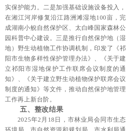
实保护能力。二是加强基础设施设备投入，
在湘江河岸修复沿江路洲滩湿地
100
亩
，完
成湖南小鲵自然保护区、太白峰国家森林公
园科普中心建设。三是
推行自然保护地（湿
地）
野生动植物
工作协调机制
，印发了《
祁
阳市生物多样性保护管理办法
》、《
关于建
立祁阳市湿地保护工作联席会议制度的通
知
》、《
关于建立野生动植物保护联席会议
制度的通知
》等文件，
推动自然保护地管理
工作再上新台阶
。
五
、整改结果
2025
年
2
月
18
日，市林业局会同市生态
环境局、市自然资源和规划局、市水利局通