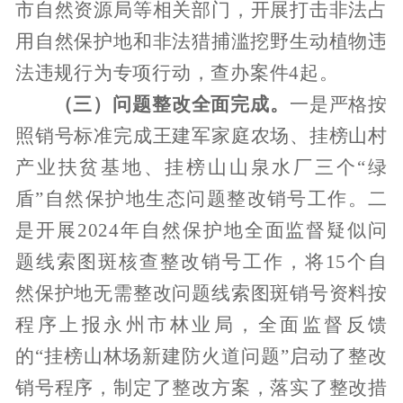
市
自然资源局
等相关部门，开展打击
非法占
用自然保护地和非法猎捕滥挖
野生动植物违
法违规行为专项行动，查办案件
4
起。
（三）
问题整改
全面完成。
一是严格按
照销号标准完成王建军家庭农场、挂榜山村
产业扶贫基地、挂榜山山泉水厂三个
“
绿
盾
”
自然保护地生态问题整改销号工作。二
是开展
2024
年自然保护地全面监督疑似问
题线索图斑核查整改销号工作，将
15
个自
然保护地无需整改问题线索图斑销号资料按
程序上报永州市林业局，全面监督反馈
的
“
挂榜山林场新建防火道问题
”
启动了整改
销号程序
，
制定了整改方案
，
落实了整改措