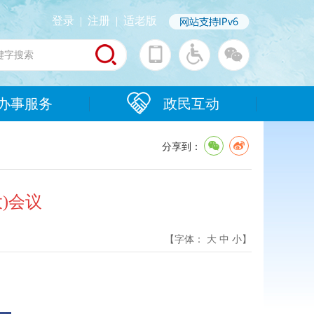
登录
|
注册
|
适老版
办事服务
政民互动
分享到：
)会议
【字体：
大
中
小
】