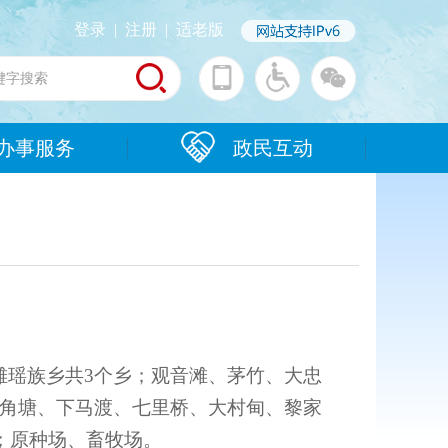
登录
|
注册
|
适老版
办事服务
政民互动
滩瑶族乡共3个乡；观音滩、茅竹、大忠
角塘、下马渡、七里桥、大村甸、黎家
；原种场、畜牧场。