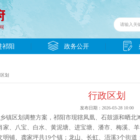
进祁阳
政务公开
政区划
行政区划
发布日期：2026-03-28 10:00
乡镇区划调整方案，祁阳市现辖凤凰、石鼓源和晒北
肖家、八宝、白水、黄泥塘、进宝塘、潘市、梅溪、羊
文明铺、龚家坪共19个镇；龙山、长虹、浯溪3个街道