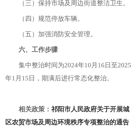
（三）
保持
市场
及
周边
街道整洁
卫生。
（四）规范停放
车辆。
（五）加强
消防安全管理
。
六、工作步骤
集中整治时间为
202
4
年
10
月
16
日
至
202
5
年
1
月
15
日
，期满后进行常态化整治。
相关政策：
祁阳市人民政府关于开展城
区农贸市场及周边环境秩序专项整治的通告