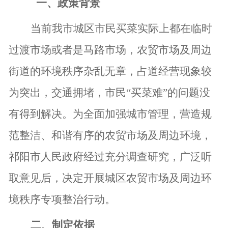
一、政策背景
当前我市城区
市民买菜实际上都在临时
过渡市场或者是马路市场，农贸市场及周边
街道的环境秩序杂乱无章，占道经营现象较
为突出，交通拥堵，市民
“买菜难”的问题没
有得到解决。
为
全面加强城市管理
，
营造
规
范
整洁、和谐有序的
农贸市场及周边
环境
，
祁阳市人民政府经过充分调查研究，广泛听
取意见后，决定开展
城区农贸市场及周边
环
境秩序专项整治行动。
二、
制定依据