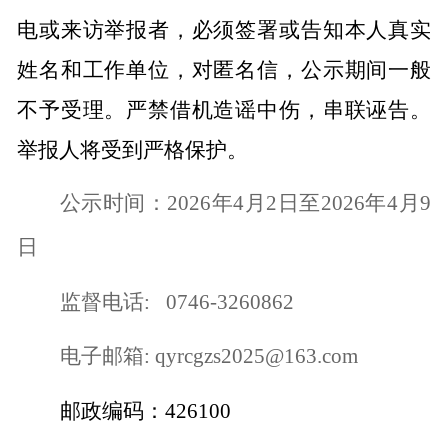
电或来访举报者，必须签署或告知本人真实
姓名和工作单位，对匿名信，公示期间一般
不予受理。严禁借机造谣中伤，串联诬告。
举报人将受到严格保护。
公示时间：
2026
年
4
月
2
日至
2026
年
4
月
9
日
监督电话
: 0746-3260862
电子邮箱
: qyrcgzs2025@163.com
邮政编码：
426100