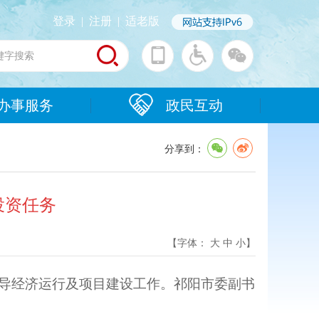
登录
|
注册
|
适老版
办事服务
政民互动
分享到：
投资任务
【字体：
大
中
小
】
督导经济运行及项目建设工作。祁阳市委副书