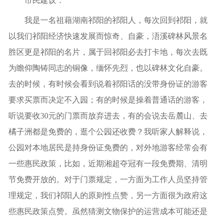
市民建议：
我是一名祖藉湖南祁阳的祁阳人，每次回到祁阳，就
以我们祁阳经济快速发展而惊奇、自豪，浯溪碑林风景名
胜区更是祁阳的名片，属于回祁阳必去打卡地，每次去既
为瞻仰陶铸同志的铜像，缅怀先烈，也以碑林文化自豪。
去的时候，有时候会看到说着祁阳话的没带身份证的游客
要求买票而决定不入园；有的时候是操着普通话的游客，
听说要收30元的门票而放弃进去，有的会说去岳麓山、去
橘子洲都是免费的，逛个公园还收费？我听家人解释说，
公园对本地居民是持身份证免费的，对外地游客经常会有
一些惠民政策，比如，近期湘超夺冠有一段免费期、清明
节免费开放的。对于门票规定，一方面为工作人员坚持管
理规定，我们祁阳人的原则性点赞，另一方面很为政府这
些惠民政策点赞。虽然猜测文物保护的运营成本可能还是