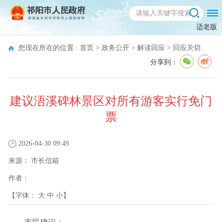
适老版
您现在所在的位置 :
首页
>
政务公开
>
解读回应
>
回应关切
分享到：
建议浯溪碑林景区对所有游客实行免门
票
2026-04-30 09:49
来源：
市长信箱
作者：
【字体：
大
中
小
】