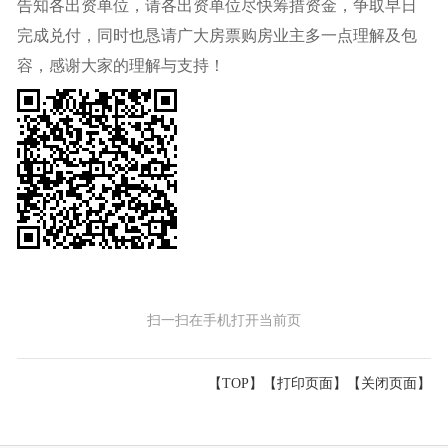
告知各出资单位，请各出资单位尽快筹措资金，争取早日
完成兑付，同时也恳请广大房票购房业主多一点理解及包
容，感谢大家的理解与支持！
扫一扫在手机打开当前页
【TOP】
【
打印页面
】【
关闭页面
】