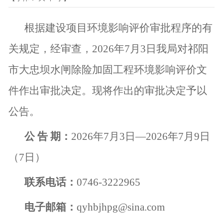
根据建设项目环境影响评价审批程序的有
关规定，经审查，
2026
年
7
月
3
日我局对祁阳
市大忠坝水闸除险加固工程环境影响评价文
件作出审批决定。现将作出的审批决定予以
公告。
公 告 期：
2026
年
7
月
3
日—
2026
年
7
月
9
日
（
7
日）
联系电话：
0746-3222965
电子邮箱：
qyhbjhpg@sina.com