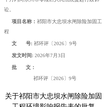
讼。
项目名称：
祁阳市大忠坝水闸除险加固工
程
文
号
:
祁环评〔
2026
〕
9
号
发文时间
:
2026
年
7
月
3
日
批
文：
祁环评〔
2026
〕
9
号
关于祁阳市大忠坝水闸除险加固
工程环境影响报告表的
批复