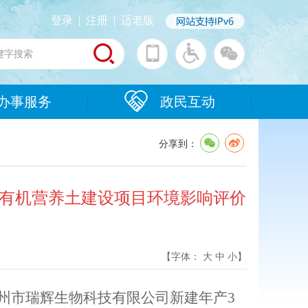
登录
|
注册
|
适老版
办事服务
政民互动
分享到：
吨有机营养土建设项目环境影响评价
【字体：
大
中
小
】
州市瑞辉生物科技有限公司新建年产
3