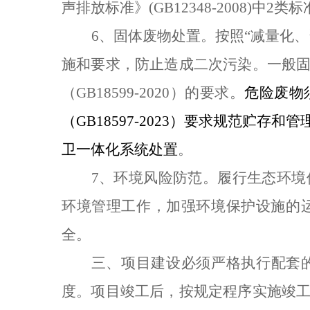
声排放标准》
(GB12348-2008)
中
2
类标
6
、
固体废物处置
。按照“减量化
施和要求，
防止造成二次污染
。
一般
（
GB18599-2020
）的要求。
危险废物
（
GB18597-2023
）要求规范贮存和管
卫一体化系统处置
。
7
、环境风险防范。履行生态环境
环境管理工作
，
加强环境保护设施的
全。
三、项目建设必须严格执行配套
度。项目竣工后，按规定程序实施竣