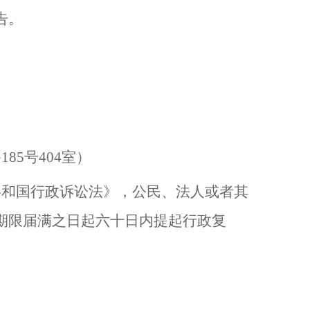
告。
路
185
号
404
室）
共和国行政诉讼法》，公民、法人或者其
期限届满之日起六十日内提起行政复