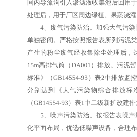
间内导流沟引入渗滤液收集池后回用
处理后，用于厂区周边绿植、果蔬浇灌
4
、废气污染防治。加强大气污染
单独密闭。严格按照报告表所列污泥
产生的粉尘废气经收集除尘处理后，
15m
高排气筒（
DA001
）排放。污泥暂
标准》（
GB14554-93
）表
2
中排放监
分别达到《大气污染物综合排放标
（
GB14554-93
）表
1
中二级新扩改建排
5
、噪声污染防治。按报告表噪声
化平面布局，优选低噪声设备，合理