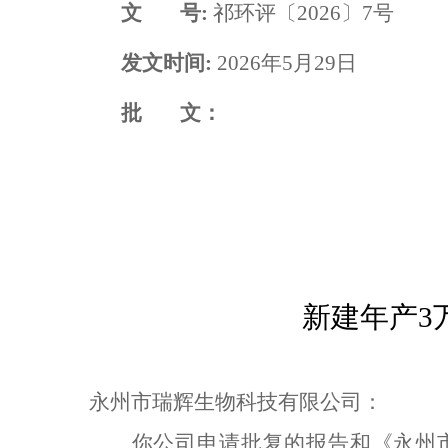
文
号
:
祁环评〔
2026
〕
7
号
发文时间
:
2026
年
5
月
29
日
批
文：
新建年产
3
永州市瑞辉生物科技有限公司
：
你公司申请批复的报告和《永州