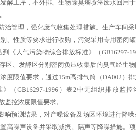
于发酵工序，不外排。生物除臭塔喷淋废水回用于
。
防治管理，强化废气收集处理措施。生产车间采
类别、性质等要求进行收购，污泥采用专用密闭罐
达到《大气污染物综合排放标准》（
GB16297-19
存区、发酵区分别密闭负压收集后的臭气经生物
控浓度限值要求，通过
15m
高排气筒（
DA002
）排
准》（
GB16297-1996
）表
2
中无组织排放监控
放监控浓度限值要求。
影响预测结果，对产噪设备及场区环境进行降噪
布置高噪声设备并采取减振、隔声等降噪措施。项