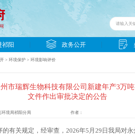
进祁阳
政务公开
开
>
环境保护
>
环境影响评价
州市瑞辉生物科技有限公司新建年产3万
文件作出审批决定的公告
态环境局祁阳分局
作者：
序的有关规定，经审查，
2026
年
5
月
29
日我局对永