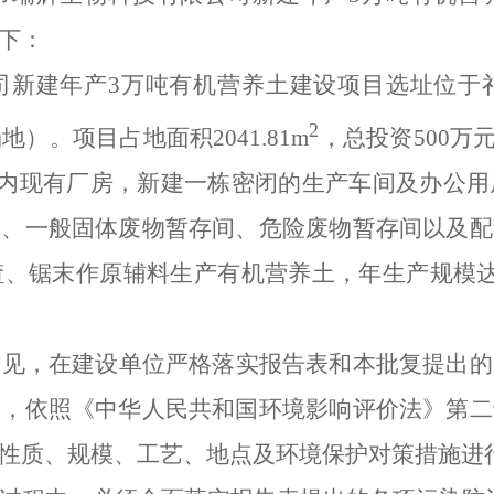
下：
司新建年产
3
万吨有机营养土建设项目选址位于
2
场地）。项目占地面积
2041.81m
，总投资
500
万
内现有厂房，新建一栋密闭的生产车间及办公用
区、一般固体废物暂存间、危险废物暂存间以及配
渣、锯末作原辅料生产有机营养土，年生产规模
意见，在建设单位严格落实报告表和本批复提出的
下，依照《中华人民共和国环境影响评价法》第二
性质、规模、工艺、地点及环境保护对策措施进