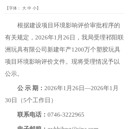
【字体：
大
中
小
】
根据建设项目环境影响评价审批程序的
有关规定，
2026
年
1
月
26
日，我局受理祁阳联
洲玩具有限公司新建年产
1200
万个塑胶玩具
项目环境影响评价文件。现将受理情况予以
公示。
公 示 期：
2026
年
1
月
26
日—
2026
年
1
月
30
日（
5
个工作日）
联系电话：
0746-3222965