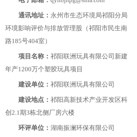
电子邮箱：
qyhbjhpg@sina.com
通讯地址：
永州市生态环境局祁阳分局
环境影响评价与排放管理股（祁阳市民生南
路
185
号
404
室）
项目名称：
祁阳联洲玩具有限公司新建
年产
1200
万个塑胶玩具项目
建设单位：
祁阳联洲玩具有限公司
建设地点：
祁阳高新技术产业开发区科
创
2.1
期
3
栋北侧厂房六楼
环评单位：
湖南振澜环保有限公司