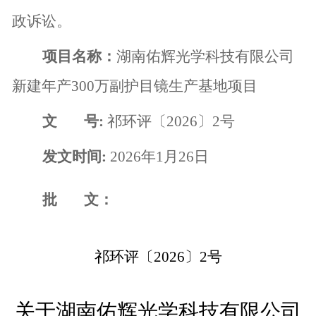
政诉讼。
项目名称：
湖南佑辉光学科技有限公司
新建年产
300
万副护目镜生产基地项目
文
号
:
祁环评〔
2026
〕
2
号
发文时间
:
2026
年
1
月
26
日
批
文：
祁环评〔2026〕2号
关于湖南佑辉光学科技有限公司