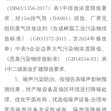
（
DB43/1356-2017
）表
1
中排放浓度限值要
求，经
15m
排气筒（
DA001
）排放。厂界无
组织废气排放达到《合成树脂工业污染物排
放标准》（
GB31572-2015
，含
2024
年修改
单）中表
9
企业边界大气污染物浓度限值、
《恶臭污染物排放标准》（
GB14554-93
）表
1
中二级新改扩建限值要求。
5
、噪声污染防治。按报告表噪声影响预
测结果，对产噪设备及场区环境进行降噪处
理。优化平面布局，优选低噪声设备
,
合理布
置高噪声设备并采取减振、隔声等降噪措