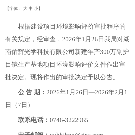
【字体：
大
中
小
】
根据建设项目环境影响评价审批程序的
有关规定，经审查，
2026
年
1
月
26
日我局对湖
南佑辉光学科技有限公司新建年产
300
万副护
目镜生产基地项目环境影响评价文件作出审
批决定。现将作出的审批决定予以公告。
公 告 期：
2026
年
1
月
26
日—
2026
年
2
月
1
日（
7
日）
联系电话：
0746-3222965