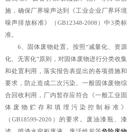
施，确保厂界噪声达到《工业企业厂界环境
噪声排放标准》（
GB12348-2008
）中
3
类标
准。
6
、
固体废物处置
。按照“减量化、资源
化、无害化”原则，对
固体废物进行分类收集
和处置利用，
落实报告表提出的各项措施和
要求，
防止造成二次污染
。
一般固体废物
综
合回收利用，厂内暂存应
符合《一般工业固
体废物贮存和填埋污染控制标准》
（
GB18599-2020
）的要求。废油漆瓶、漆
渣、喷漆水帘柜废液、废活性炭等
危险废物