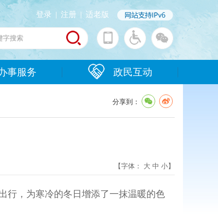
登录
|
注册
|
适老版
办事服务
政民互动
分享到：
【字体：
大
中
小
】
安出行，为寒冷的冬日增添了一抹温暖的色