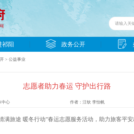
进祁阳
政务公开
开
>
公益事业
志愿者助力春运 守护出行路
体中心
作者：
汪钦 李怡帆
情满旅途 暖冬行动”春运志愿服务活动，助力旅客平