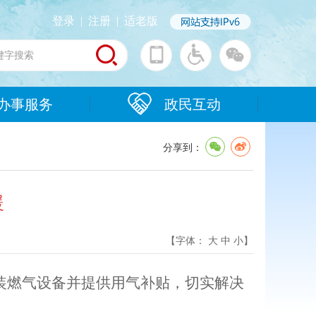
登录
|
注册
|
适老版
办事服务
政民互动
分享到：
暖
【字体：
大
中
小
】
装燃气设备并提供用气补贴，切实解决