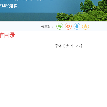
分享到：
准目录
字体【
大
中
小
】