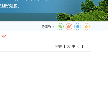
分享到：
目录
字体【
大
中
小
】