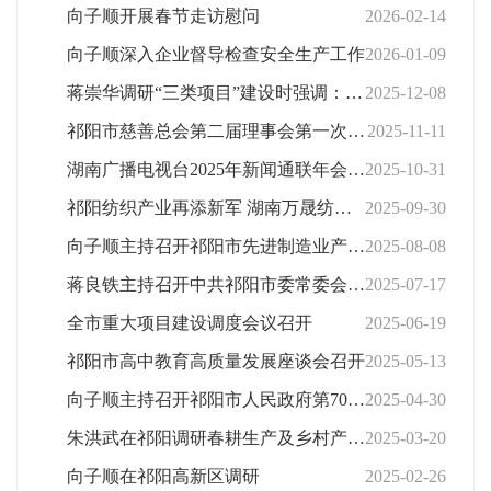
向子顺开展春节走访慰问
2026-02-14
向子顺深入企业督导检查安全生产工作
2026-01-09
蒋崇华调研“三类项目”建设时强调：优化施工工期 全力推进项目建设提速提质
2025-12-08
祁阳市慈善总会第二届理事会第一次会员大会召开向子顺出席
2025-11-11
湖南广播电视台2025年新闻通联年会在祁阳召开
2025-10-31
祁阳纺织产业再添新军 湖南万晟纺织有限公司举行服饰箱包产业园项目开工奠基仪式
2025-09-30
向子顺主持召开祁阳市先进制造业产业集群专题座谈会
2025-08-08
蒋良铁主持召开中共祁阳市委常委会2025年第14次（扩大）会议
2025-07-17
全市重大项目建设调度会议召开
2025-06-19
祁阳市高中教育高质量发展座谈会召开
2025-05-13
向子顺主持召开祁阳市人民政府第70次常务（扩大）会议
2025-04-30
朱洪武在祁阳调研春耕生产及乡村产业发展情况
2025-03-20
向子顺在祁阳高新区调研
2025-02-26