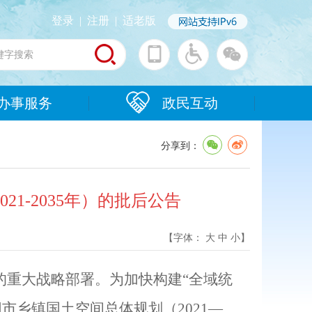
登录
|
注册
|
适老版
办事服务
政民互动
分享到：
1-2035年）的批后公告
【字体：
大
中
小
】
的重大战略部署。为加快构建
“
全域统
阳市乡镇国土空间总体规划（
2021
—