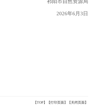
祁阳市自然资源局
2026
年
6
月
3
日
【TOP】
【
打印页面
】【
关闭页面
】