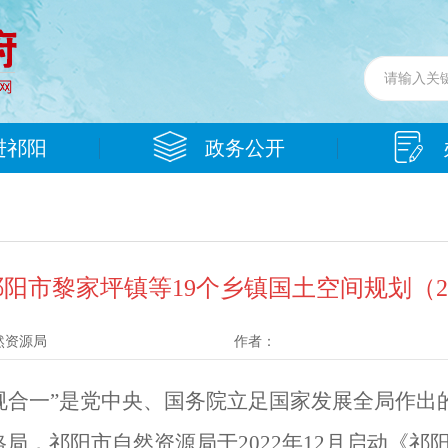
进祁阳
政务公开
市黎家坪镇等19个乡镇国土空间规划（202
然资源局
作者：
规合一
”
是党中央、国务院立足国家发展全局作出
格局，祁阳市自然资源局于
2022
年
12
月启动《祁