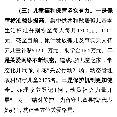
（三）儿童福利保障坚实有力。
一是保
障标准稳步提高。
集中供养和散居孤儿基本
生活标准分别提至每人每月
1700
元、
1200
元。截至目前，累计发放孤儿及事实无人抚
养儿童补贴
912.01
万元
、助学金
46.5
万元。
二
是关爱网络不断织密。
建成
5
所儿童之家，常
态化开展“向阳花”关爱行动
21
场，动态管理
农村留守儿童
2475
名。
三是保护机制更加健
全。
办理收养登记
1
例，动员社会力量开
展“一对一”结对关护，为留守儿童寻找“代表
妈妈”，构建全方位关爱格局。