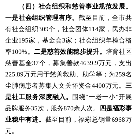
（四）社会组织和慈善事业规范发展。
一是社会组织管理有序。
截至目前，全市共
有社会组织
309
个，社会团体
114
家，民办非
企业
195
家，基金会
3
家；社会组织年检合格
率
100%
。
二是慈善效能稳步提升。
培育社区
慈善基金
37
个，募集善款
4639.9
万元，支出
225.89
万元用于慈善救助、助学等；为
259
名
尘肺病患者募集人文关怀资金
4400
万元。
三
是社工服务深度融入。
围绕“一老一小”开展
品牌服务
35
次，服务
870
余人次。
四是福彩事
业稳中有进。
截至目前，福彩总销量
6968
万
元。