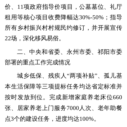
价、
11
项政府指导价项目，公墓墓位、礼厅
租用等核心项目收费降幅达
30%-50%
；指导
所有乡村振兴村村规民约修订，并开展宣传
22
场，深化移风易俗。
二、中央和省委、永州市委、祁阳市委
部署的重点工作完成情况
城乡低保、残疾人“两项补贴”、孤儿基
本生活保障等三项提标任务均达省定标准并
按时发放到位。完成新增家庭养老床位
660
张、居家养老上门服务
7000
人次、老年助餐
点
3
个的建设任务，进度均达
100%
。