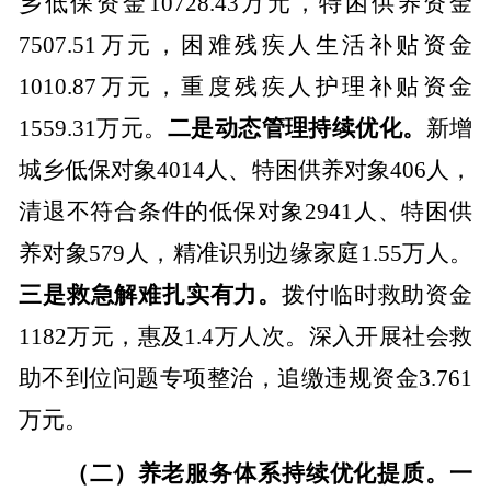
乡低保资金
10728.43
万元，特困供养资金
7507.51
万元，困难残疾人生活补贴资金
1010.87
万元，重度残疾人护理补贴资金
1559.31
万元。
二是动态管理持续优化。
新增
城乡低保对象
4014
人、特困供养对象
406
人，
清退不符合条件的低保对象
2941
人、特困供
养对象
579
人，
精准识别边缘家庭
1.55
万人。
三是救急解难扎实有力。
拨付临时救助资金
1182
万元，惠及
1.4
万人次。深入开展社会救
助不到位问题专项整治，追缴违规资金
3.761
万元
。
（二）养老服务体系持续优化提质。
一