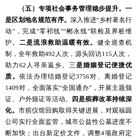
（五）专项社会事务管理稳步提升。
一
是区划地名规范有序。
深入推进“乡村著名行
动”，完成“零祁线”“郴永线”联检及界桩维
护。
二是流浪救助温暖有效。
健全巡查机
制，全年救助
492
人次，源头回访
115
人次，
助力
62
人寻亲返乡。三
是婚姻登记便捷优
质。
依法办理结婚登记
3756
对、离婚登记
1409
对，
全面落实“全国通办”，开展主题颁
证、户外颁证等活动。
四是殡葬改革持续深
化。
市殡仪馆回购取得关键进展，对观福园
公司实行全面监管，城市公益性公墓进度不
断加快；出台新定价文件，
调整
4
项政府定