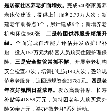
是居家社区养老扩面增效。
完成
540
张家庭养
老床位建设，提供上门服务
2.79
万人次；新
建老年助餐点
3
个，累计建成
9
个；新增养老
机构床位
660
张。
二是特困供养服务精细升
级。
全面完成自理能力评估并发放护理补
贴，投入
157
万元为特困人员购买住院护理保
险。
三是安全监管常抓不懈。
开展养老机构
安全检查
23
次，培训护理员
140
人次，整治规
范养老服务，追回违规资金
25781
元
。
四是老
年友好氛围日益浓厚。
发放高龄补贴、长寿
补贴等
418.59
万元
，为特困老年人购买意外
险
50
余万元，举办“敬老月”系列活动。