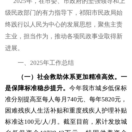
2025
年，在市委、市政府的坚强领导和上
级民政部门的有力指导下，祁阳市民政局始
终践行以人民为中心的发展思想，聚焦主责
主业，担当作为，推动各项民政事业取得新
进展。
一、
2025
年工作总结
（一）社会救助体系更加精准高效。
一
是保障标准稳步提升。
今年我市城乡低保标
准分别提高至每人每月
740
元、每年
5820
元，
困难残疾人生活补贴和重度残疾人护理补贴
标准达
100
元
/
人
/
月
。截至目前，累计发放城