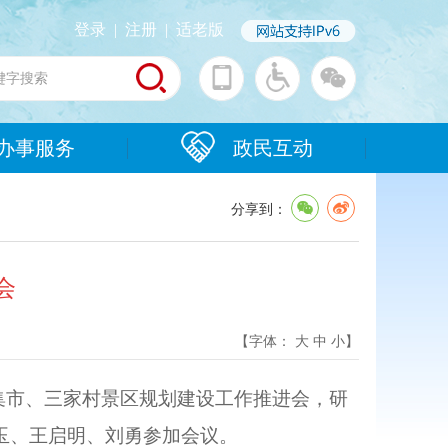
登录
|
注册
|
适老版
办事服务
政民互动
分享到：
会
【字体：
大
中
小
】
集市、三家村景区规划建设工作推进会，研
玉、王启明、刘勇参加会议。