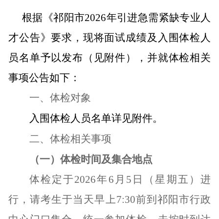
根据《祁阳市
2026
年引进急需紧缺专业人
才公告》要求，现将面试成绩及入围体检人
员名单予以发布（见附件），并就体检相关
事项公告如下：
一、体检对象
入围体检人员名单详见附件。
二、体检相关事项
（一）体检时间及集合地点
体检定于202
6
年
6
月
5
日（
星期五
）进
行，请考生于当天早上
7
:
3
0前到
祁阳市
行政