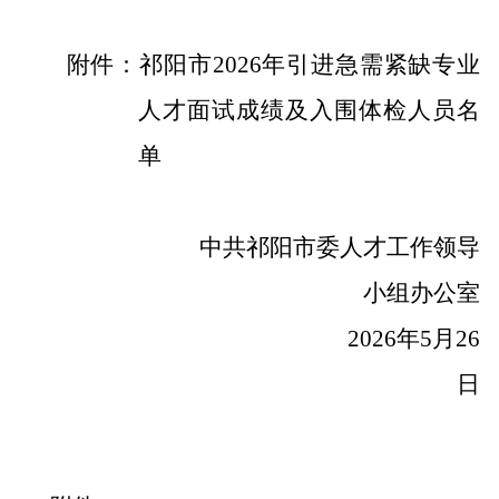
附件：
祁阳市
202
6
年引进急需紧缺专业
人才
面试成绩及入围体检人员名
单
中共祁阳市委人才工作领导
小组办公室
202
6
年
5
月
26
日