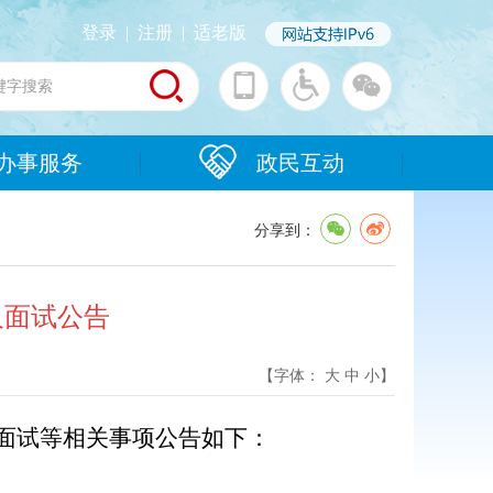
登录
|
注册
|
适老版
办事服务
政民互动
分享到：
及面试公告
【字体：
大
中
小
】
面试等相关事
项
公告如下：