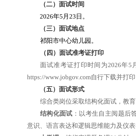
（
二
）面试时间
2026
年
5
月
23
日
。
（
三
）面试地点
祁阳市中心幼儿园
。
（四）
面试准考证打印
面试准考证打印时间为
202
6
年
5
https://www.jobgov.com
自行下载并打印
（
五
）面试形式
综合类岗位采取结构化面试，教育
结构化面试
：以考生自主阅题后
意识、语言表达和逻辑思维能力及仪表