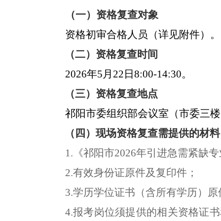
（一）资格复查对象
资格初审合格人员（
详见附件
）。
（二）资格复查时间
202
6
年
5
月
22
日8:00-1
4
:
3
0。
（三）资格复查地点
祁阳市委组织部会议室（市委三楼
（四）现场资格复查需提供的材料
1.
《祁阳市202
6
年引进急需紧缺专
2.
有效身份证
原件及复印件；
3.
学历学位证书（含所有学历）原
4.
报考岗位须提供的相关资格证书