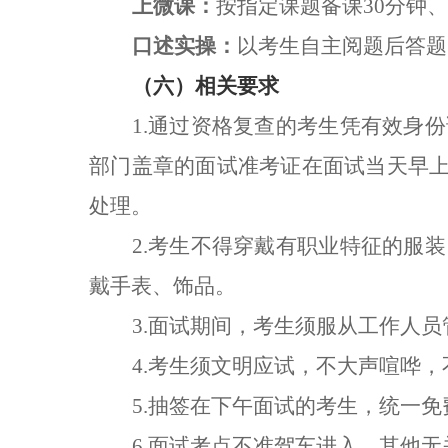
上微课：
按指定课题备课
30
分钟、
口述实操：
以考生自主阅题后答题
（
六
）
相关要求
1.
通过资格复查的考生凭有效身份
部门
盖章的面试准考证在面试当天早
处理。
2.
考生不得穿戴有职业特征的服装
戴手表、饰品。
3.
面试期间，考生须服从工作人员
4.
考生须文明应试，不大声喧哗，
5.
抽签在下午面试的考生，统一免
6.
面试考点不准驾车进入，其他无