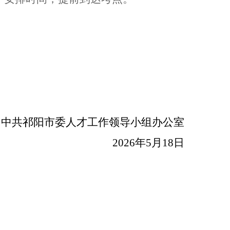
中共
祁阳市
委人才工作领导小组办公室
202
6
年
5
月
18
日