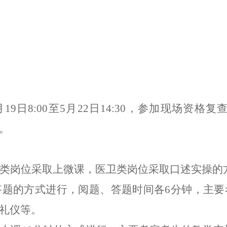
月
19
日8:00至
5
月
22
日1
4
:
3
0，
参加现场资格复
。
类岗位采取上微课，医卫类岗位采取口述实操的
答题的方式进行，阅题、答题时间各
6
分钟，主要
礼仪等。