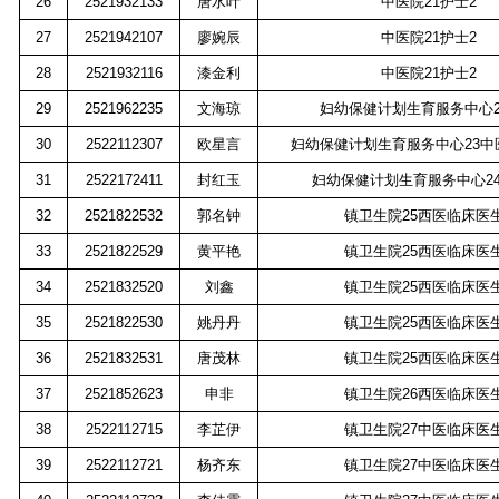
26
2521932133
唐水叶
中医院
21
护士
2
27
2521942107
廖婉辰
中医院
21
护士
2
28
2521932116
漆金利
中医院
21
护士
2
29
2521962235
文海琼
妇幼保健计划生育服务中心
30
2522112307
欧星言
妇幼保健计划生育服务中心
23
中
31
2522172411
封红玉
妇幼保健计划生育服务中心
2
32
2521822532
郭名钟
镇卫生院
25
西医临床医
33
2521822529
黄平艳
镇卫生院
25
西医临床医
34
2521832520
刘鑫
镇卫生院
25
西医临床医
35
2521822530
姚丹丹
镇卫生院
25
西医临床医
36
2521832531
唐茂林
镇卫生院
25
西医临床医
37
2521852623
申非
镇卫生院
26
西医临床医
38
2522112715
李芷伊
镇卫生院
27
中医临床医
39
2522112721
杨齐东
镇卫生院
27
中医临床医