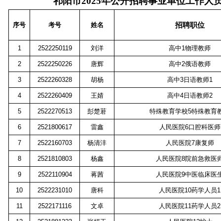
祁阳市2025年公开招聘事业单位工作人
序号
考号
姓名
招聘职位
1
2522250119
刘洋
高中
1
物理教师
2
2522250226
唐辉
高中
2
俄语教师
3
2522260328
胡杨
高中
3
日语教师
1
4
2522260409
王婧
高中
4
日语教师
2
5
2522270513
彭楚莙
特殊教育学校
5
特殊教育
6
2521800617
雷鑫
人民医院
6
口腔科医师
7
2522160703
杨清沣
人民医院
7
康复师
8
2521810803
杨鑫
人民医院
8
院前急救医
9
2522110904
蒋茜
人民医院
9
中医临床医
10
2522231010
唐科
人民医院
10
药学人员
1
11
2522171116
文卓
人民医院
11
药学人员
2