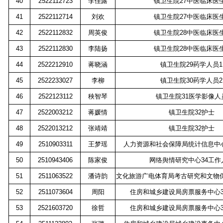
40
2522112723
李佳露
镇卫生院
27
中医临床医
41
2522112714
刘欢
镇卫生院
27
中医临床医
42
2522112832
周英俊
镇卫生院
28
中医临床医
43
2522112830
李陆扬
镇卫生院
28
中医临床医
44
2522212910
蒋晓涵
镇卫生院
29
药学人员
1
45
2522233027
李柳
镇卫生院
30
药学人员
2
46
2522123112
秧智琴
镇卫生院
31
医学影像人
47
2522003212
蒋媛情
镇卫生院
32
护士
48
2522013212
张靖靖
镇卫生院
32
护士
49
2510903311
王梦瑶
人力资源和社会保障局统计信息中
50
2510943406
陈家俊
网络舆情研究中心
34
工作
51
2511063522
潘诗韵
文化旅游广电体育局考古研究和文物
52
2511073604
周阳
住房和城乡建设局房票服务中心
53
2521603720
徐哲
住房和城乡建设局房票服务中心