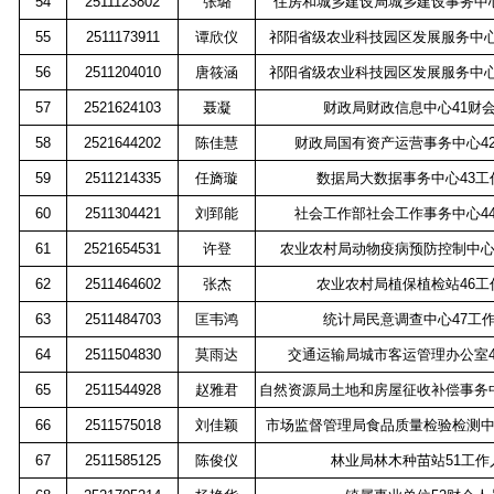
54
2511123802
张璐
住房和城乡建设局城乡建设事务中
55
2511173911
谭欣仪
祁阳省级农业科技园区发展服务中
56
2511204010
唐筱涵
祁阳省级农业科技园区发展服务中
57
2521624103
聂凝
财政局财政信息中心
41
财
58
2521644202
陈佳慧
财政局国有资产运营事务中心
4
59
2511214335
任旖璇
数据局大数据事务中心
43
工
60
2511304421
刘郅能
社会工作部社会工作事务中心
4
61
2521654531
许登
农业农村局动物疫病预防控制中
62
2511464602
张杰
农业农村局植保植检站
46
工
63
2511484703
匡韦鸿
统计局民意调查中心
47
工
64
2511504830
莫雨达
交通运输局城市客运管理办公室
65
2511544928
赵雅君
自然资源局土地和房屋征收补偿事务
66
2511575018
刘佳颖
市场监督管理局食品质量检验检测
67
2511585125
陈俊仪
林业局林木种苗站
51
工作