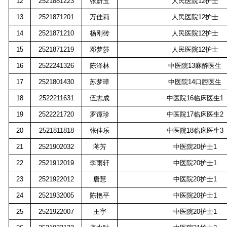
12
2521881223
张妍玉
人民医院
12
护士
13
2521871201
万佳莉
人民医院
12
护士
14
2521871210
杨刚砖
人民医院
12
护士
15
2521871219
邓梦莎
人民医院
12
护士
16
2522241326
陈泽林
中医院
13
麻醉医生
17
2521801430
苏梦璋
中医院
14
口腔医生
18
2522211631
伍志成
中医院
16
临床医生
1
19
2522221720
罗谭珍
中医院
17
临床医生
2
20
2521811818
张佳乐
中医院
18
临床医生
3
21
2521902032
蒋芳
中医院
20
护士
1
22
2521912019
李雨轩
中医院
20
护士
1
23
2521922012
唐慧
中医院
20
护士
1
24
2521932005
陈艳平
中医院
20
护士
1
25
2521922007
王宇
中医院
20
护士
1