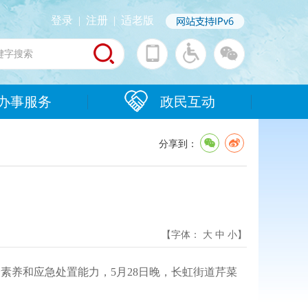
登录
|
注册
|
适老版
办事服务
政民互动
分享到：
【字体：
大
中
小
】
素养和应急处置能力，5月28日晚，长虹街道芹菜