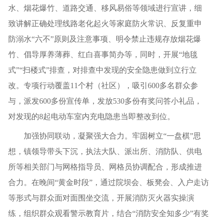
水、烟花爆竹、道路交通、移风易俗等领域进行宣讲，细
致讲解正确处理线路老化起火等家庭防火常识、反复重申
防溺水“六不”原则及注意事项、明令禁止违规存放烟花爆
竹、倡导厚养薄葬、红白喜事简办等，同时，开展“地毯
式”“扫楼式”排查，对排查中发现的安全隐患做到立行立
改。专项行动覆盖11个村（社区），吸引600多名群众参
与，派发600多份宣传单，发放530多份有奖问答小礼品，
对发现的8起电动车室内充电隐患当即整改到位。
加强协同联动，凝聚强大合力。牢固树立“一盘棋”思
想，镇领导带头下沉，执法大队、派出所、消防队、供电
所等相关部门与网格指导员、网格员协调配合，形成推进
合力。在晚间“黄金时段”，通过院坝会、板凳会、入户走访
等形式与群众面对面围坐交流，开展消防灭火器实操演
练，组织群众观看警示教育片，结合“消防安全知多少”有奖