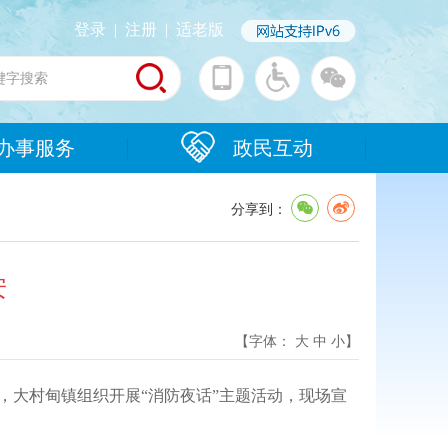
登录
|
注册
|
适老版
办事服务
政民互动
分享到：
安
【字体：
大
中
小
】
晚，大村甸镇组织开展“消防夜话”主题活动，现场宣