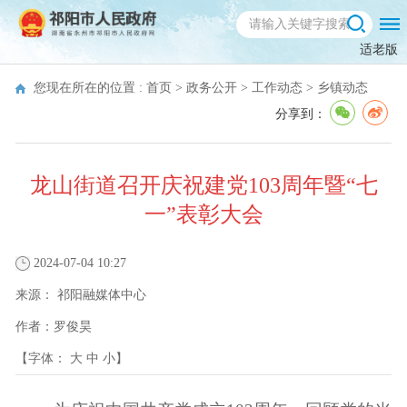
适老版
您现在所在的位置 :
首页
>
政务公开
>
工作动态
>
乡镇动态
分享到：
龙山街道召开庆祝建党103周年暨“七
一”表彰大会
2024-07-04 10:27
来源：
祁阳融媒体中心
作者：
罗俊昊
【字体：
大
中
小
】