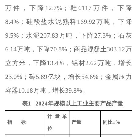
万件，下降
12.7%
；鞋
6117
万件，下降
8.4%
；硅酸盐水泥熟料
169.92
万吨，下降
9.5%
；水泥
207.83
万吨，下降
27.3%
；石灰
6.14
万吨，下降
70.8%
；商品混凝土
303.12
万
立方米，下降
13.4%
，铝材
2.62
万吨，增长
23.0%
；砖
5.89
亿块，增长
54.6%
；金属压力
容器
10.18
万吨，增长
39.8%
。
表
1 2024
年规模以上工业主要产品产量
计量单
指
标
产量
同比±
%
位