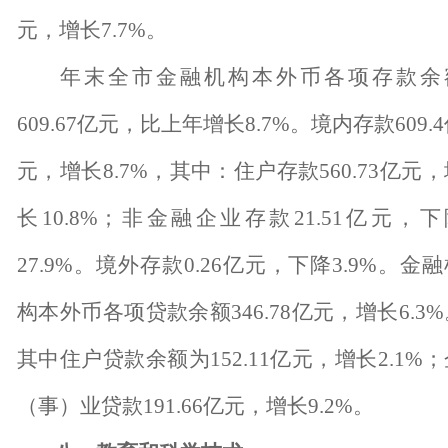
元，增长
7.7%
。
年末全市金融机构本外币各项存款余
609.67
亿元，比上年增长
8.7%
。境内存款
609.4
元，增长
8.7%
，其中：住户存款
560.73
亿元，
长
10.8%
；非金融企业存款
21.51
亿元，下
27.9%
。境外存款
0.26
亿元，下降
3.9%
。金融
构本外币各项贷款余额
346.78
亿元，增长
6.3%
其中住户贷款余额为
152.11
亿元，增长
2.1%
；
（事）业贷款
191.66
亿元，增长
9.2%
。