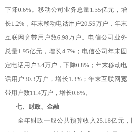
下降
0.6%
。移动公司业务总量
1.35
亿元，增
长
1.2%
，年末移动电话用户
20.55
万户，年末
互联网宽带用户数
6.98
万户。电信公司业务
总量
1.95
亿元，增长
4.7%
；电信公司年末固
定电话用户
3.4
万户，下降
0.8%
；年末移动电
话用户
30.3
万户，增长
1.3%
；年末互联网宽
带用户数
11.4
万户，增长
0.8%
。
七、财政、金融
全年财政一般公共预算收入
25.18
亿元，