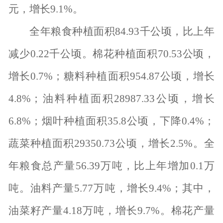
元，增长
9.1%
。
全年粮食种植面积
84.93
千公顷，比上年
减少
0.22
千公顷。棉花种植面积
70.53
公顷，
增长
0.7%
；糖料种植面积
954.87
公顷，增长
4.8%
；油料种植面积
28987.33
公顷，增长
6.8%
；烟叶种植面积
35.8
公顷，下降
0.4%
；
蔬菜种植面积
29350.73
公顷，增长
2.5%
。全
年粮食总产量
56.39
万吨，比上年增加
0.1
万
吨。油料产量
5.77
万吨，增长
9.4%
；其中，
油菜籽产量
4.18
万吨，增长
9.7%
。棉花产量