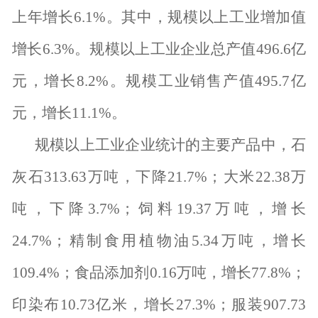
上年增长
6.1%
。其中，规模以上工业增加值
增长
6.3%
。规模以上工业企业总产值
496.6
亿
元，增长
8.2%
。规模工业销售产值
495.7
亿
元，增长
11.1%
。
规模以上工业企业统计的主要产品中，石
灰石
313.63
万吨，下降
21.7%
；大米
22.38
万
吨，下降
3.7%
；饲料
19.37
万吨，增长
24.7%
；精制食用植物油
5.34
万吨，增长
109.4%
；食品添加剂
0.16
万吨，增长
77.8%
；
印染布
10.73
亿米，增长
27.3%
；服装
907.73