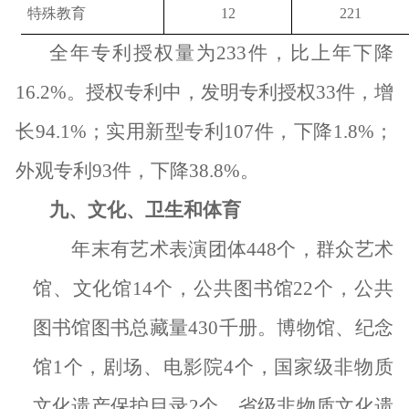
特殊教育
12
221
全年专利授权量为
233
件，比上年下降
16.2%
。授权专利中，发明专利授权
33
件，增
长
94.1%
；实用新型专利
107
件，下降
1.8%
；
外观专利
93
件，下降
38.8%
。
九、文化、卫生和体育
年末有艺术表演团体
448
个，群众艺术
馆、文化馆
14
个，公共图书馆
22
个，公共
图书馆图书总藏量
430
千册。博物馆、纪念
馆
1
个，剧场、电影院
4
个，国家级非物质
文化遗产保护目录
2
个，省级非物质文化遗