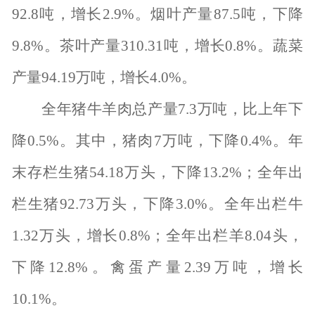
92.8
吨，增长
2.9%
。
烟叶产量
87.5
吨，
下降
9.8%
。茶叶产量
310.31
吨，增长
0.8%
。蔬菜
产量
94.19
万吨，增长
4.0%
。
全年猪牛羊肉总产量
7.3
万吨，比上年下
降
0.5%
。其中，猪肉
7
万吨，下降
0.4%
。年
末存栏生猪
54.18
万头，下降
13.2%
；全年出
栏生猪
92.73
万头，下降
3.0%
。全年出栏牛
1.32
万头，增长
0.8%
；全年出栏羊
8.04
头，
下降
12.8%
。禽蛋产量
2.39
万吨，增长
10.1%
。