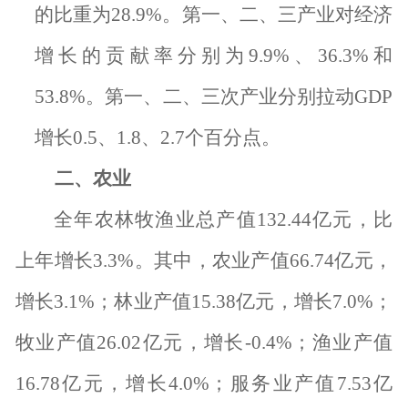
的比重为
28.9%
。第一、二、三产业对经济
增长的贡献率分别为
9.9%
、
36.3%
和
53.8%
。第一、二、三次产业分别拉动
GDP
增长
0.5
、
1.8
、
2.7
个百分点。
二、农业
全年农林牧渔业总产值
132.44
亿元，比
上年增长
3.3%
。其中，农业产值
66.74
亿元，
增长
3.1%
；林业产值
15.38
亿元，增长
7.0%
；
牧业产值
26.02
亿元，增长
-0.4%
；渔业产值
16.78
亿元，增长
4.0%
；服务业产值
7.53
亿