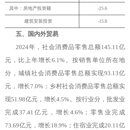
其中：房地产投资额
-25.6
建筑安装投资
-15.8
五、国内外贸易
2024
年，社会消费品零售总额
145.11
亿
元，比上年增长
6.1%
。按销售单位所在地
分，城镇社会消费品零售总额实现
93.13
亿
元，增长
7.0%
；乡村社会消费品零售总额实
现
51.98
亿元，增长
4.5%
。按行业分，批发业
完成
37.41
亿元，增长
4.6%
；零售业完成
73.69
亿元，增长
18.9%
；住宿业完成
20.11
亿