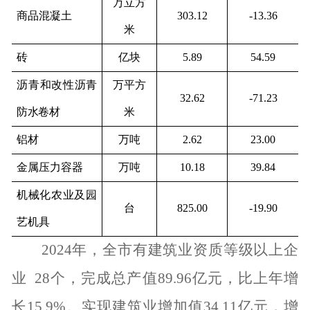
万立方
商品混凝土
303.12
-13.36
米
砖
亿块
5.89
54.59
沥青和改性沥青
万平方
32.62
-71.23
防水卷材
米
铝材
万吨
2.62
23.00
金属压力容器
万吨
10.18
39.84
机械化农业及园
台
825.00
-19.90
艺机具
2024
年，全市有建筑业资质等级以上企
业
28
个，完成总产值
89.96
亿元，比上年增
长
15.9%
。实现建筑业增加值
34.11
亿元，增