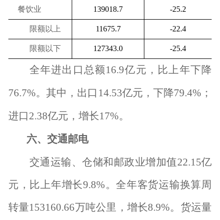
餐饮业
139018.7
-25.2
限额以上
11675.7
-22.4
限额以下
127343.0
-25.4
全年进出口总额
16.9
亿元，比上年下降
76.7%
。其中，出口
14.53
亿元，下降
79.4%
；
进口
2.38
亿元，增长
17%
。
六、交通邮电
交通运输、仓储和邮政业增加值
22.15
亿
元，比上年增长
9.8%
。全年客货运输换算周
转量
153160.66
万吨公里，增长
8.9%
。货运量