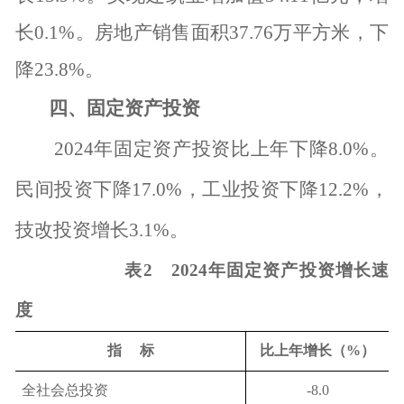
长
0.1%
。
房地产销售面积
37.76
万平方米，下
降
23.8%
。
四、固定资产投资
2024
年固定资产投资比上年下降
8.0%
。
民间投资下降
17.0%
，工业投资下降
12.2%
，
技改投资增长
3.1%
。
表
2
2024
年固定资产投资增长速
度
指
标
比上年增长（
%
）
全社会总投资
-8.0