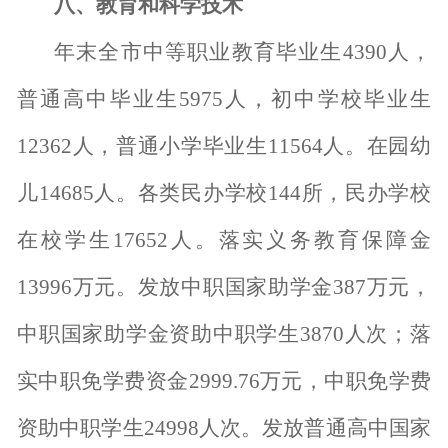
八、教育和科学技术
年末全市中等职业教育毕业生
4390
人，
普通高中毕业生
5975
人，初中学校毕业生
12362
人，普通小学毕业生
11564
人。在园幼
儿
14685
人。各类民办学校
144
所，民办学校
在校学生
17652
人。落实义务教育保障金
13996
万元。发放中职国家助学金
387
万元，
中职国家助学金资助中职学生
3870
人次；落
实中职免学费资金
2999.76
万元，中职免学费
资助中职学生
24998
人次。发放普通高中国家