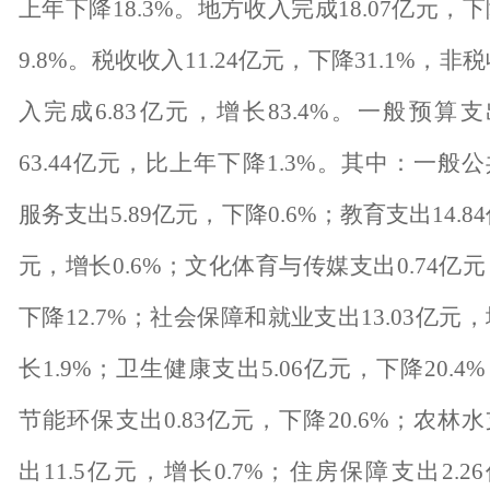
上年下降
18.3%
。地方收入完成
18.07
亿元，下
9.8%
。税收收入
11.24
亿元，下降
31.1%
，非税
入完成
6.83
亿元，增长
83.4%
。一般预算支
63.44
亿元，比上年下降
1.3%
。其中：一般公
服务支出
5.89
亿元，下降
0.6%
；教育支出
14.84
元，增长
0.6%
；文化体育与传媒支出
0.74
亿元
下降
12.7%
；社会保障和就业支出
13.03
亿元，
长
1.9%
；卫生健康支出
5.06
亿元，下降
20.4%
节能环保支出
0.83
亿元，下降
20.6%
；农林水
出
11.5
亿元，增长
0.7%
；住房保障支出
2.26