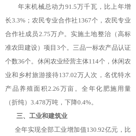
年末机械总动力
91.5
万千瓦，比上年增
长
3.3%
；农民专业合作社
1367
个，农民专业
合作社成员
2.75
万户。实施土地整治（高标
准农田建设）项目
3
个。三品一标农产品认证
个数
36
个。休闲农业经营主体
114
个，休闲农
业和乡村旅游接待
137.02
万人次，名优特水
产品养殖面积
2.26
万亩。全年化肥施用量
（折纯）
3.478
万吨，下降
0.4%
。
三、工业和建筑业
全年实现全部工业增加值
130.92
亿元，比