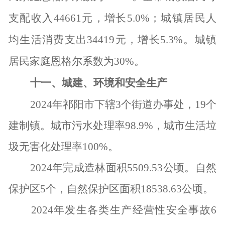
支配收入
44661
元，增长
5.0%
；城镇居民人
均生活消费支出
34419
元，增长
5.3%
。城镇
居民家庭恩格尔系数为
30%
。
十一、城建、环境和安全生产
2024
年祁阳市下辖
3
个街道办事处，
19
个
建制镇。城市污水处理率
98.9%
，城市生活垃
圾无害化处理率
100%
。
2024
年完成造林面积
5509.53
公顷。自然
保护区
5
个，自然保护区面积
18538.63
公顷。
2024
年发生各类生产经营性安全事故
6