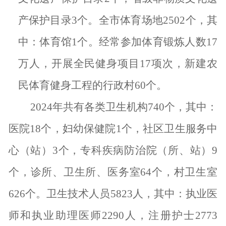
产保护目录
3
个。全市体育场地
2502
个，其
中：体育馆
1
个。经常参加体育锻炼人数
17
万人，开展全民健身项目
17
项次，新建农
民体育健身工程的行政村
60
个。
2024
年共有各类卫生机构
740
个，其中：
医院
18
个，妇幼保健院
1
个，社区卫生服务中
心（站）
3
个，专科疾病防治院（所、站）
9
个，诊所、卫生所、医务室
64
个，村卫生室
626
个。卫生技术人员
5823
人，其中：执业医
师和执业助理医师
2290
人，注册护士
2773