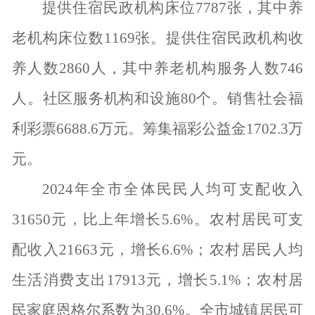
提供住宿民政机构床位
7787
张，其中养
老机构床位数
1169
张。提供住宿民政机构收
养人数
2860
人，其中养老机构服务人数
746
人。社区服务机构和设施
80
个。销售社会福
利彩票
6688.6
万元。筹集福彩公益金
1702.3
万
元。
2024
年全市全体民民人均可支配收入
31650
元，比上年增长
5.6%
。农村居民可支
配收入
21663
元，增长
6.6%
；农村居民人均
生活消费支出
17913
元，增长
5.1%
；农村居
民家庭恩格尔系数为
30.6%
。全市城镇居民可