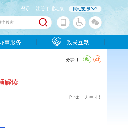
登录
|
注册
|
适老版
办事服务
政民互动
分享到：
频解读
【字体：
大
中
小
】