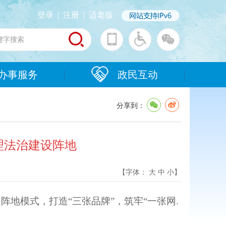
登录
|
注册
|
适老版
办事服务
政民互动
分享到：
治理法治建设阵地
【字体：
大
中
小
】
阵地模式，打造“三张品牌”，筑牢“一张网.