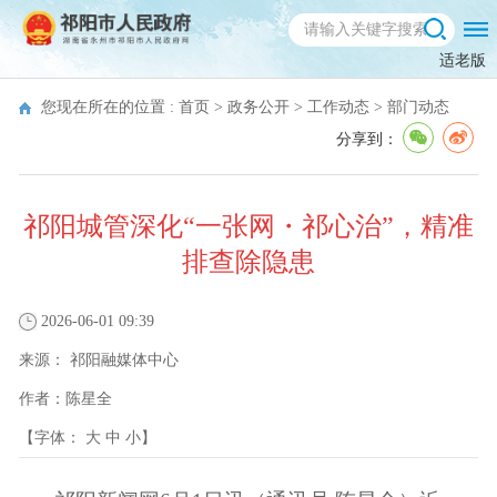
适老版
您现在所在的位置 :
首页
>
政务公开
>
工作动态
>
部门动态
分享到：
祁阳城管深化“一张网・祁心治”，精准
排查除隐患
2026-06-01 09:39
来源：
祁阳融媒体中心
作者：
陈星全
【字体：
大
中
小
】