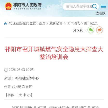
适老版
您现在所在的位置 :
首页
>
政务公开
>
工作动态
>
部门动态
分享到：
祁阳市召开城镇燃气安全隐患大排查大
整治培训会
2026-06-03 10:25
来源：
祁阳融媒体中心
作者：
冯骎 邓文芝
【字体：
大
中
小
】