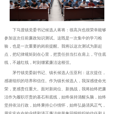
下马渡镇党委书记候选人蒋将：很高兴也很荣幸能够
参加这次任前廉政知识测试。这既是一次集中的学习检
验，也是一次重要的岗前提醒。我将以这次测试为新起
点，把纪律规矩刻在心里，把责任担当扛在肩上，守住底
线，不越红线，时刻绷紧廉洁这根弦。
茅竹镇党委副书记、镇长候选人伍亚利：这次提任，
感谢组织的培养和信任。作为镇长候选人，我深感使命光
荣，更感责任重大。面对新岗位、新挑战，我将始终把廉
洁作为履职尽责的基石和底线，始终保持清醒头脑，始终
坚持依法行政，始终秉持公仆情怀，始终弘扬清风正气，
用实实在在的业绩和清正廉洁的形象回报组织的信任和人