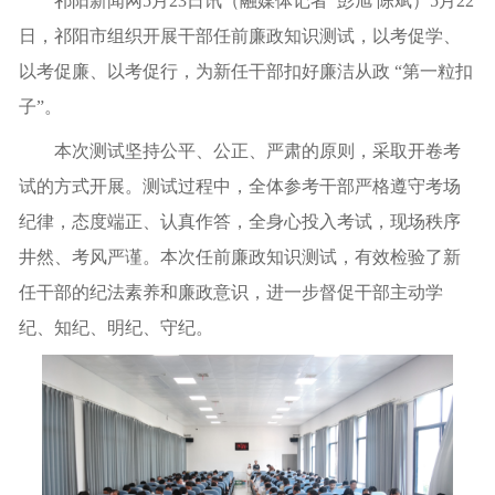
祁阳新闻网5月23日讯（融媒体记者 彭旭 陈斌）5月22
日，祁阳市组织开展干部任前廉政知识测试，以考促学、
以考促廉、以考促行，为新任干部扣好廉洁从政 “第一粒扣
子”。
本次测试坚持公平、公正、严肃的原则，采取开卷考
试的方式开展。测试过程中，全体参考干部严格遵守考场
纪律，态度端正、认真作答，全身心投入考试，现场秩序
井然、考风严谨。本次任前廉政知识测试，有效检验了新
任干部的纪法素养和廉政意识，进一步督促干部主动学
纪、知纪、明纪、守纪。