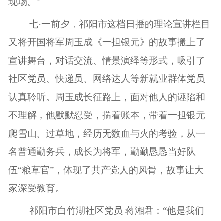
现场。”
七·一前夕，祁阳市这档日播的理论宣讲栏目
又将开国将军周玉成《一担银元》的故事搬上了
宣讲舞台，对话交流、情景演绎等形式，吸引了
社区党员、快递员、网络达人等新就业群体党员
认真聆听。周玉成长征路上，面对他人的诬陷和
不理解，他默默忍受，揣着账本，带着一担银元
爬雪山、过草地，经历无数血与火的考验，从一
名普通勤务兵，成长为将军，勤勤恳恳当好队
伍“粮草官”，体现了共产党人的风骨，故事让大
家深受教育。
祁阳市白竹湖社区党员 蒋湘君：“他是我们