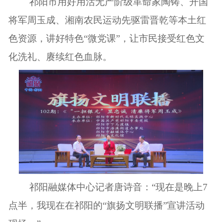
祁阳市用好用活无产阶级革命家陶铸、开国
将军周玉成、湘南农民运动先驱雷晋乾等本土红
色资源，讲好特色“微党课”，让市民接受红色文
化洗礼、赓续红色血脉。
祁阳融媒体中心记者唐诗音：“现在是晚上7
点半，我现在在祁阳的“旗扬文明联播”宣讲活动