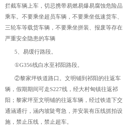
拦截车辆上车，切忌携带易燃易爆易腐蚀危险品
乘车。不要乘坐超员车辆，不要乘坐低速货车、
三轮车等载货车辆，不要乘坐拼装、报废等存在
严重安全隐患的车辆
5
、易缓行路段。
①
G356
线白水至祁阳路段。
②黎家坪铁道路口。文明铺到祁阳的往返车
辆，假期期间可走
S227
线，经大村甸镇往返祁
阳；黎家坪至文明铺的往返车辆，经过铁道下交
通涵通行，涵内坡陡弯急，并安装有压线抓拍设
施，禁止压线，禁止超车。