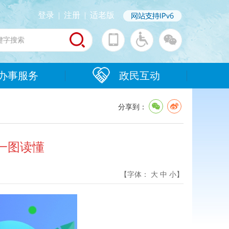
登录
|
注册
|
适老版
办事服务
政民互动
分享到：
）一图读懂
【字体：
大
中
小
】