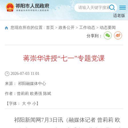
适老版
您现在所在的位置 :
首页
>
政务公开
>
工作动态
>
动态要闻
分享到：
蒋崇华讲授“七一”专题党课
2026-07-03 11:01
来源：
祁阳融媒体中心
作者：
曾莉莉 欧勇强 陈斌
【字体：
大
中
小
】
祁阳新闻网7月3日讯（融媒体记者 曾莉莉 欧