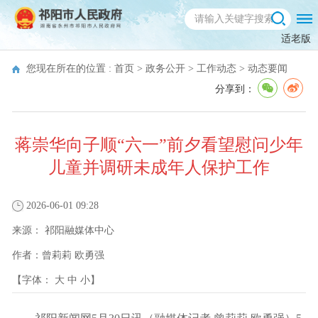
适老版
您现在所在的位置 :
首页
>
政务公开
>
工作动态
>
动态要闻
分享到：
蒋崇华向子顺“六一”前夕看望慰问少年
儿童并调研未成年人保护工作
2026-06-01 09:28
来源：
祁阳融媒体中心
作者：
曾莉莉 欧勇强
【字体：
大
中
小
】