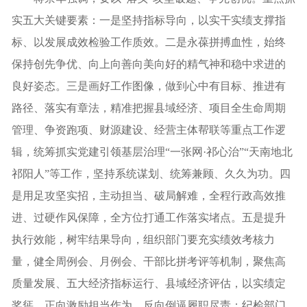
实五大关键要素：一是坚持指标导向，以实干实绩支撑指
标、以发展成效检验工作质效。二是永葆拼搏血性，始终
保持创先争优、向上向善向美向好的精气神和稳中求进的
良好姿态。三是画好工作图像，做到心中有目标、推进有
路径、落实有章法，精准把握县域经济、项目全生命周期
管理、争资跑项、财源建设、经营主体帮联等重点工作逻
辑，统筹抓实党建引领基层治理“一张网·祁心治”“天南地北
祁阳人”等工作，坚持系统谋划、统筹兼顾、久久为功。四
是用足攻坚实招，主动担当、破局解难，全程行政高效推
进、过硬作风保障，全方位打通工作落实堵点。五是提升
执行效能，树牢结果导向，组织部门要充实绩效考核力
量，健全周例会、月例会、干部比拼考评等机制，聚焦高
质量发展、五大经济指标运行、县域经济评估，以实绩定
奖惩，正向激励担当作为，反向倒逼履职尽责；纪检部门