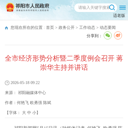
适老版
您现在所在的位置 :
首页
>
政务公开
>
工作动态
>
动态要闻
分享到：
全市经济形势分析暨二季度例会召开 蒋
崇华主持并讲话
2026-05-18 09:22
来源：
祁阳融媒体中心
作者：
何艳飞 欧勇强 陈斌
【字体：
大
中
小
】