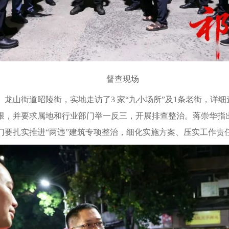
督查现场
龙山街道昭陵街，实地走访了3 家“九小场所”及1条老街，详
限，并要求属地和行业部门举一反三，开展排查整治。蒋崇华指出
门要扎实推进“两违”建筑专项整治，细化实施方案、压实工作责