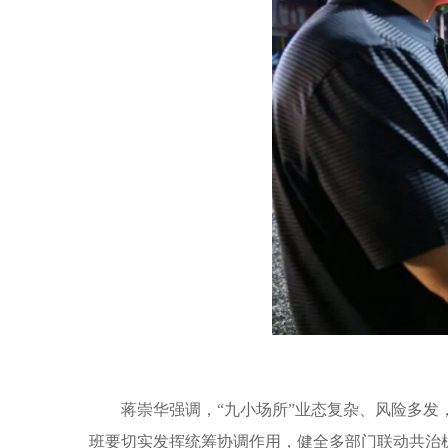
蒋崇华强调，“九小场所”业态复杂、风险多
班要切实发挥统筹协调作用，健全多部门联动共治