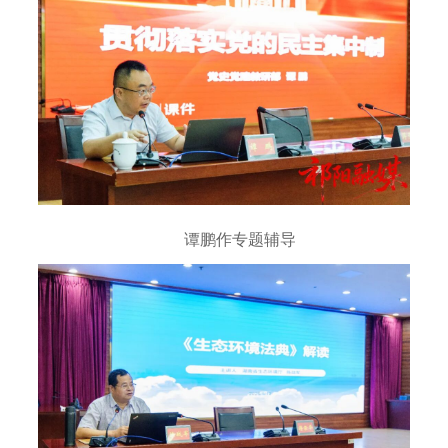
谭鹏作专题辅导